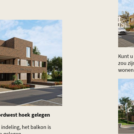
Kunt u 
zou zi
wonen
oordwest hoek gelegen
indeling, het balkon is
n gelegen