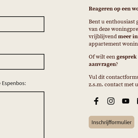
Reageren op een w
Bent u enthousiast 
van deze woningpres
vrijblijvend
meer in
appartement woni
Of wilt een
gesprek
aanvragen
?
Vul dit contactform
e Espenbos:
z.s.m. contact met u
Inschrijfformulier