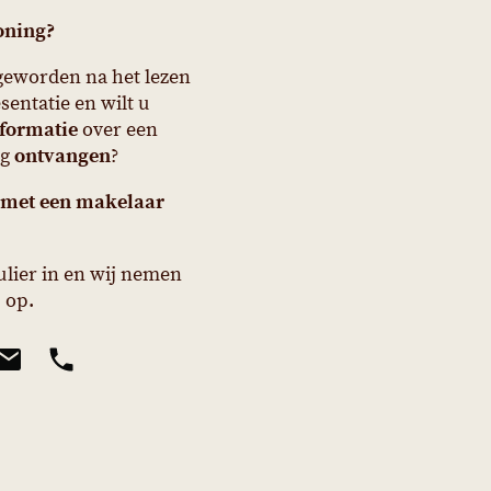
oning?
geworden na het lezen
entatie en wilt u
formatie
over een
ng
ontvangen
?
 met een makelaar
ulier in en wij nemen
 op.